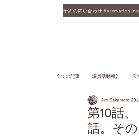
予約の問い合わせ Reservation Inqu
全ての記事
議員活動報告
天
Jiro Sakamoto
20
第10話
話。その