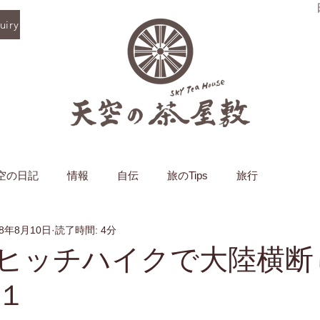
iry
空の日記
情報
自伝
旅のTips
旅行
18年8月10日
読了時間: 4分
、ヒッチハイクで大陸横断
１