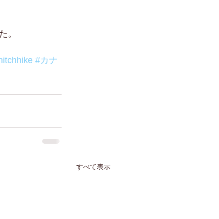
た。
hitchhike
#カナ
すべて表示