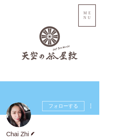
ME
NU
その他
フォローする
脚本
Chai Zhi