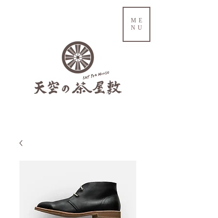
ME
NU