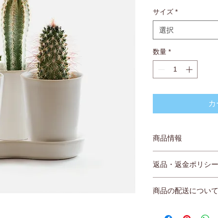
格
サイズ
*
選択
数量
*
カ
商品情報
商品の詳細を入力し
返品・返金ポリシ
明に加え、商品の特
しましょう。
返品・返金規約を入
商品の配送につい
だけなかった場合の
ましょう。規約の内
配送地域、料金、所
頼を獲得し、安心し