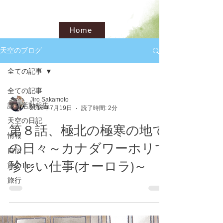
Home
天空のブログ
全ての記事
全ての記事
Jiro Sakamoto
議員活動報告
2018年7月19日
読了時間: 2分
天空の日記
第８話、極北の極寒の地で
情報
の日々～カナダワーホリで
自伝
珍しい仕事(オーロラ)～
旅のTips
旅行