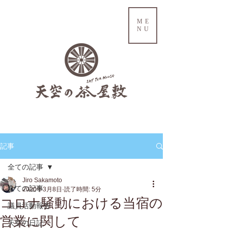
ME
NU
記事
全ての記事
Jiro Sakamoto
全ての記事
2020年3月8日
読了時間: 5分
コロナ騒動における当宿の
議員活動報告
営業に関して
天空の日記