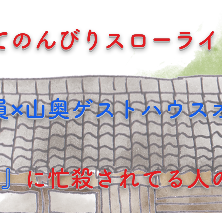
てのんびりスローライ
員×山奥ゲストハウス
業』
に忙殺されてる人