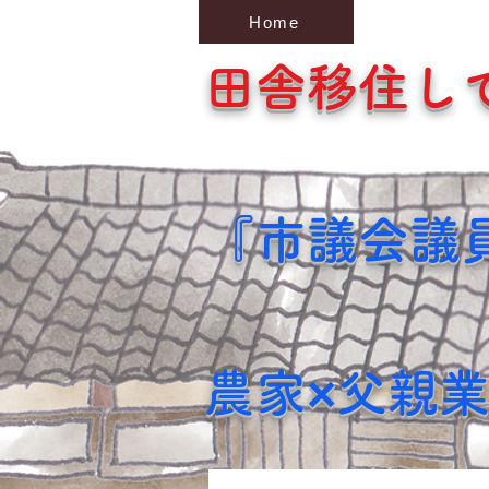
Home
田舎移住し
『市議会議
農家×父親