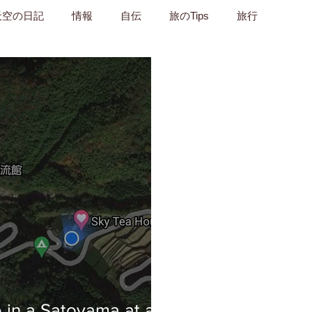
天空の日記
情報
自伝
旅のTips
旅行
e in a Satoyama at a