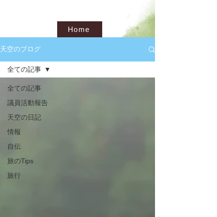
Home
天空のブログ
全ての記事
全ての記事
議員活動報告
天空の日記
情報
自伝
旅のTips
旅行