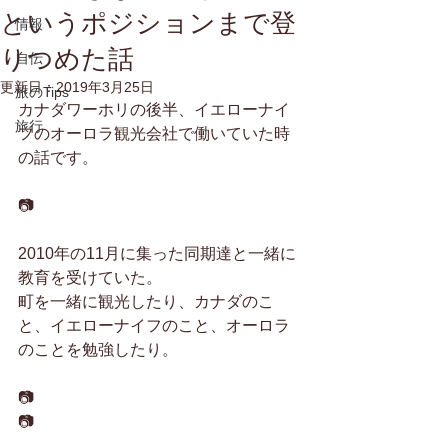
というポジションまで登
情報
りつめた話
自伝
更新日：
2019年3月25日
旅のTips
カナダワーホリの後半、イエローナイ
旅行
フのオーロラ観光会社で働いていた時
の話です。
📷
2010年の11月に集った同期達と一緒に
教育を受けていた。
町を一緒に観光したり、カナダのこ
と、イエローナイフのこと、オーロラ
のことを勉強したり。
📷
📷