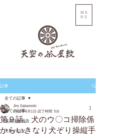
ME
NU
記事
全ての記事
Jiro Sakamoto
全ての記事
2018年8月1日
読了時間: 5分
第９話、犬のウ〇コ掃除係
議員活動報告
からいきなり犬ぞり操縦手
天空の日記