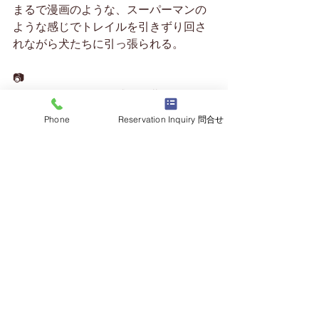
まるで漫画のような、スーパーマンの
ような感じでトレイルを引きずり回さ
れながら犬たちに引っ張られる。
📷
（トレイルはこんな感じ、北国は日が
短いけれど、こんな感じで太陽がロー
Phone
Reservation Inquiry 問合せ
アングルにあってこれはこれで良い）
軍人上がりたてほやほやだったために
体だけは頑丈だったこともあり、当時
は無駄に不撓不屈の精神まで持ち合わ
せていたので。そんなんではへこたれ
ないけれど、さすがに１ラウンドだけ
でフラフラになってしまった。
だけど不思議なことに、体は慣れるも
ので一週間もすれば余裕でこなせるよ
うになった。