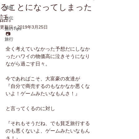
ることになってしまった
情報
話。
自伝
更新日：
2019年3月25日
旅のTips
📷
旅行
全く考えていなかった予想だにしなか
ったハワイの物価高に泣きそうになり
ながら過ごす日々。
今であればこそ、大富豪の友達が
『自分で商売するのもなかなか悪くな
いよ！ゲームみたいなもんさ！』
と言ってくるのに対し
『それもそうだね、でも貧乏旅行する
のも悪くないよ、ゲームみたいなもん
さ！』