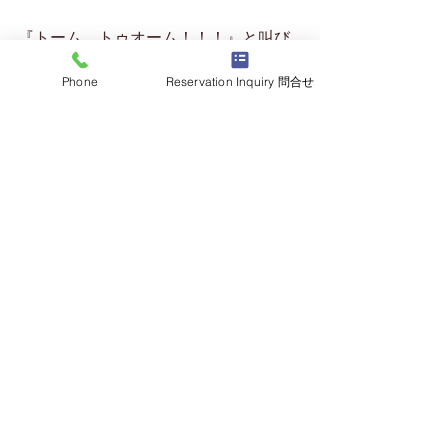
『トーム、トゥオーム！！！』と叫び
ながらたたき起こされる。
Phone
Reservation Inquiry 問合せ
※もともとの名前はツトムなので
English Nameは自然にTomになってい
た。
なんだなんだ、非常事態か・・・慌て
てババアのもとに行く。
『Cockroach、コォクローチ!!』
ん、
コクローチ
ってなんだ？？
と思ってババアが指さす方向を見てみ
ると・・・・ゴキブリ！
ゴキブリかい！！