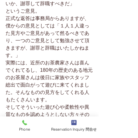
いか、謝罪して辞職すべきだ」
というご意見。
正式な返答は事務局からありますが、
僕からの意見としては「１人１人違っ
た見方やご意見があって然るべきであ
り、一つのご意見として勉強させて頂
きますが、謝罪と辞職はいたしかねま
す。」
実際には、近所のお茶農家さんは喜ん
でくれてるし、180年の歴史のある地元
のお茶屋さんは後日に家族やスタッフ
総出で面白がって遊びに来てくれまし
た。そんなものの見方をしてくれる人
もたくさんいます。
そしてそういった遊び心や柔軟性や異
質なものを認めようとしない方々その
ものが地方の衰退に拍車をかけてるの
ではないかというのが(あくまで一つの
Phone
Reservation Inquiry 問合せ
意見だとも思っておりますが)僕の主義