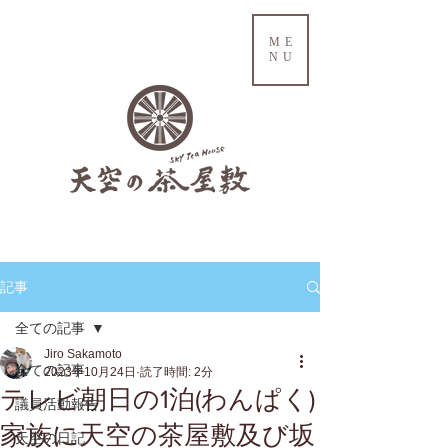
ME
NU
記事
全ての記事
Jiro Sakamoto
全ての記事
2023年10月24日
読了時間: 2分
テレビ朝日の1泊(わんぱく)
議員活動報告
家族に天空の茶屋敷及び坂
天空の日記