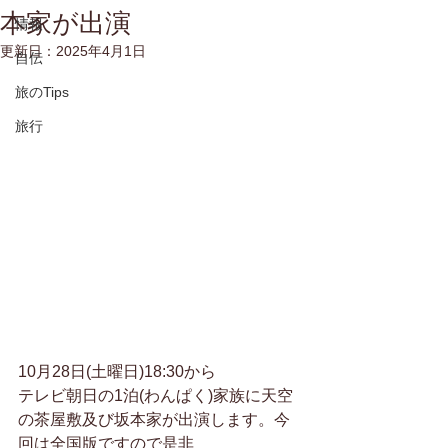
本家が出演
情報
更新日：
2025年4月1日
自伝
旅のTips
旅行
10月28日(土曜日)18:30から
テレビ朝日の1泊(わんぱく)家族に天空
の茶屋敷及び坂本家が出演します。今
回は全国版ですので是非