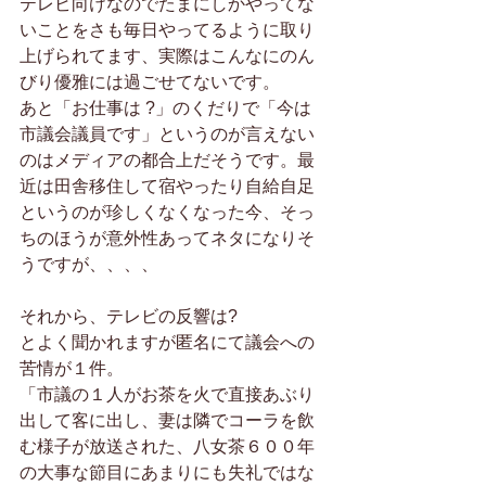
テレビ向けなのでたまにしかやってな
いことをさも毎日やってるように取り
上げられてます、実際はこんなにのん
びり優雅には過ごせてないです。
あと「お仕事は ?」のくだりで「今は
市議会議員です」というのが言えない
のはメディアの都合上だそうです。最
近は田舎移住して宿やったり自給自足
というのが珍しくなくなった今、そっ
ちのほうが意外性あってネタになりそ
うですが、、、、
それから、テレビの反響は?
とよく聞かれますが匿名にて議会への
苦情が１件。
「市議の１人がお茶を火で直接あぶり
出して客に出し、妻は隣でコーラを飲
む様子が放送された、八女茶６００年
の大事な節目にあまりにも失礼ではな