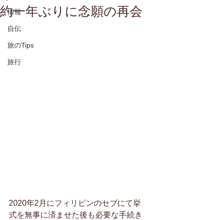
約一年ぶりに念願の再会
情報
自伝
旅のTips
旅行
2020年2月にフィリピンのセブにて挙
式を無事に済ませた後も必要な手続き