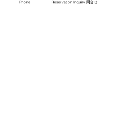
Phone
Reservation Inquiry 問合せ
を活用し、配偶者ビザ申請の手続きま
で終えて、後はそれが受理されれば日
本に来れる状態までこぎつけた。首を
長くしてそれを待ってる間に冬が来
た、コロナは再び猛威をふるう中、僕
は35歳の誕生日を迎えた。よくよく考
えたら日本でのクリスマス（及び誕生
日）は12年ぶりだった。来年はきっ
と、新しい家族で一緒にこの日を迎え
れることを夢見ていた。
そして年が明け
２０２１年１月、なん
と妻の配偶者ビザが下りた。
早速、入国要件を確認し、航空券の手
配をする。
手配した航空券もすでに２度ほどキャ
ンセルされ、三度目の正直、これで無