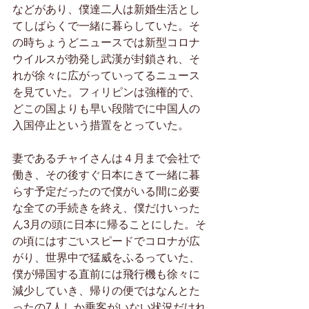
などがあり、僕達二人は新婚生活とし
てしばらくで一緒に暮らしていた。そ
の時ちょうどニュースでは新型コロナ
ウイルスが勃発し武漢が封鎖され、そ
れが徐々に広がっていってるニュース
を見ていた。フィリピンは強権的で、
どこの国よりも早い段階でに中国人の
入国停止という措置をとっていた。
妻であるチャイさんは４月まで会社で
働き、その後すぐ日本にきて一緒に暮
らす予定だったので僕がいる間に必要
な全ての手続きを終え、僕だけいった
ん3月の頭に日本に帰ることにした。そ
の頃にはすごいスピードでコロナが広
がり、世界中で猛威をふるっていた、
僕が帰国する直前には飛行機も徐々に
減少していき、帰りの便ではなんとた
ったの7人しか乗客がいない状況だけれ