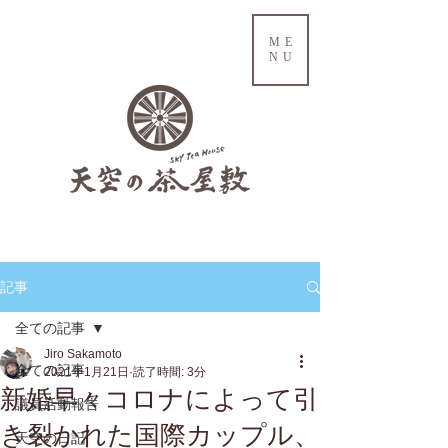
ME
NU
記事
全ての記事
Jiro Sakamoto
全ての記事
2021年1月21日
読了時間: 3分
新婚早々コロナによって引
議員活動報告
き裂かれた国際カップル、
天空の日記