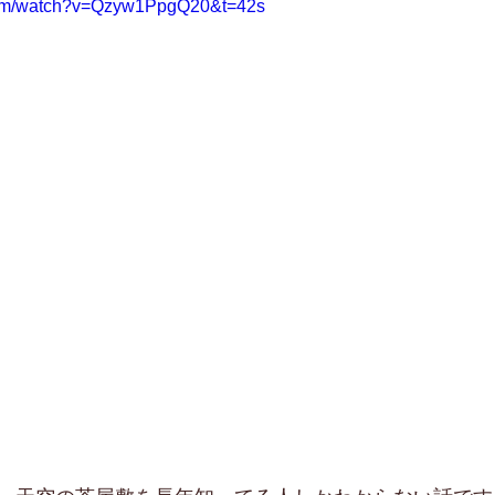
com/watch?v=Qzyw1PpgQ20&t=42s