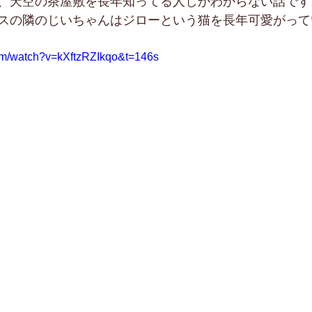
、天空の茶屋敷を長年知ってる人しかわからない話です
スの隣のじいちゃんはジローという猫を長年可愛がって
om/watch?v=kXftzRZIkqo&t=146s