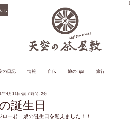
iry
空の日記
情報
自伝
旅のTips
旅行
21年4月11日
読了時間: 2分
の誕生日
コジロー君一歳の誕生日を迎えました！！