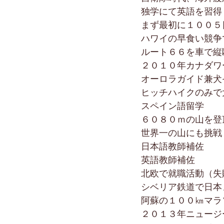
独学にて英語を習得
まず最初に１００５
ハワイの早食い競争
ルート６６を車で縦
２０１０年カナダワ
オーロラガイド兼犬
ヒッチハイクのみで
スペイン語留学
６０８０ｍの山を登
世界一の山にも挑戦
日本語教師補佐
英語教師補佐
北欧で就職活動（失
シベリア鉄道で日本
阿蘇の１００㎞マラ
２０１３年ニュージ