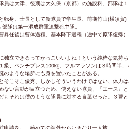
隊員は大津、後期は大久保（京都）の施設科、部隊は１
と転身、士長として新隊員で学生長、前期竹山(横須賀)
)→部隊は第一混成群重迫撃砲中隊。
曹昇任後は曹体過程、基本降下過程（途中で原隊復帰）
に独立できるってかっこいいよね！という純粋な気持ち
１級、ベンチプレス100kg、フルマラソンは３時間半、
挺のような場所にも身を置いたことがある。
とそこそこ優秀、しかしそういうわけではない、体力は
めない言動が目立つため、使えない隊員、『エース』と
どもそれは僕のような隊員に対する言葉だった。３曹と
）
航申請をし、始めての海外からいきなり一人旅