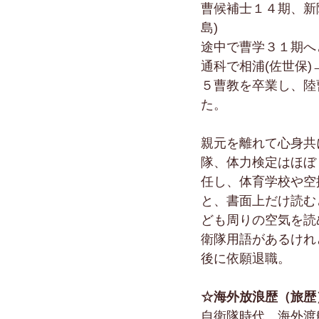
曹候補士１４期、新
島)
途中で曹学３１期へ
通科で相浦(佐世保
５曹教を卒業し、陸
た。
親元を離れて心身共
隊、体力検定はほぼ
任し、体育学校や空
と、書面上だけ読む
ども周りの空気を読
衛隊用語があるけれ
後に依願退職。
☆海外放浪歴（旅歴
自衛隊時代、海外渡