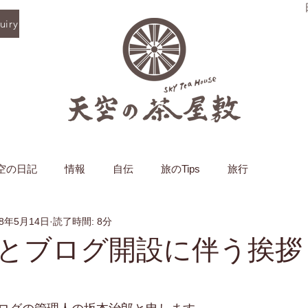
iry
空の日記
情報
自伝
旅のTips
旅行
18年5月14日
読了時間: 8分
とブログ開設に伴う挨拶