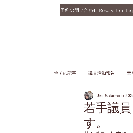
予約の問い合わせ Reservation Inqu
全ての記事
議員活動報告
天
Jiro Sakamoto
20
若手議員
す。