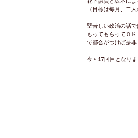
花下議員と坂本によ
（目標は毎月、二人
堅苦しい政治の話で
もってもらってＯＫ
で都合がつけば是非
今回17回目となり