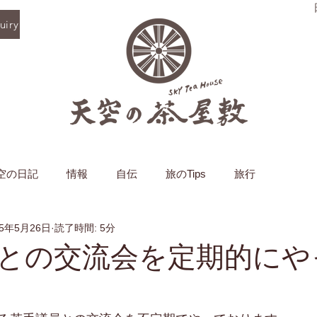
iry
空の日記
情報
自伝
旅のTips
旅行
25年5月26日
読了時間: 5分
との交流会を定期的にや