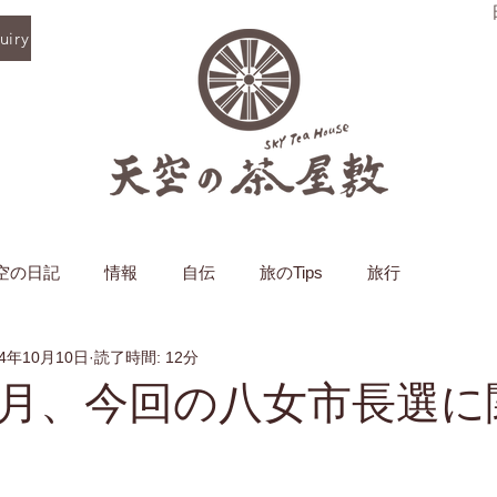
iry
空の日記
情報
自伝
旅のTips
旅行
24年10月10日
読了時間: 12分
年11月、今回の八女市長選