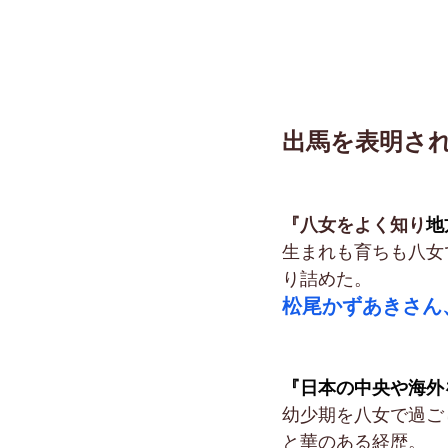
出馬を表明さ
『八女をよく知り
地
生まれも育ちも八女
り詰めた。
松尾かずあきさん
『日本の中央や海外
幼少期を八女で過ご
と華のある経歴。