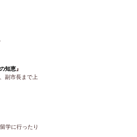
て
の知恵
』
、副市長まで上
外留学に行ったり