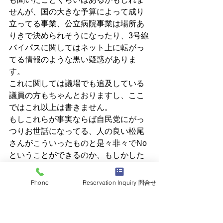
せんが、国の大きな予算によって成り
立ってる事業、公立病院事業は場所あ
りきで決められそうになったり、3号線
バイパスに関してはネット上に転がっ
てる情報のような黒い疑惑がありま
す。
これに関しては議場でも追及している
議員の方もちゃんとおりますし、ここ
ではこれ以上は書きません。
もしこれらが事実ならば自民党にがっ
つりお世話になってる、人の良い松尾
さんがこういったものと是々非々でNo
ということができるのか、もしかした
らそちら側を庇う強力な弁士になるか
もしれないとの危惧する声もありま
Phone
Reservation Inquiry 問合せ
す。