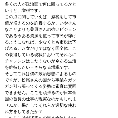
多くの人が政治面で何に困ってるかと
いうと、増税です。
この点に関していえば、減税をして市
債が増えるのを許容するか、いやそん
なことよりも蓑原さんの強いビジョン
である今ある資源を使って市民が稼げ
るようになれば、少なくとも市税は下
げれる。八女だけではなく国全体、こ
の衰退している現状においてそれらに
チャレンジはしたくないが今ある生活
を維持したい＝さらなる増税です。
そしてこれは僕の政治思想によるもの
ですが、松尾さんの国から事業をガン
ガン引っ張ってくる姿勢に素直に賛同
できません。ここを頑張るのが日本全
国の首長の仕事の現実なのかもしれま
せんが、果たしてそれらが適切な使わ
れ方をしてきたか？ 
これらこそが将来への日本全体におけ