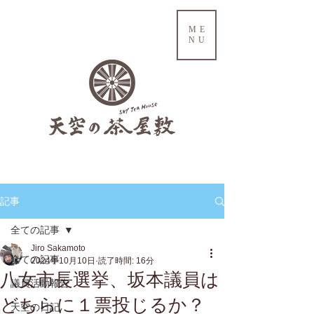
ME
NU
記事
全ての記事
Jiro Sakamoto
全ての記事
2024年10月10日
読了時間: 16分
八女市長選挙、坂本議員は
議員活動報告
どちらに１票投じるか？
天空の日記