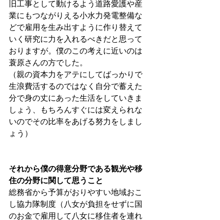
旧工事として動けるよう道路愛護や産
業にもつながりえる小水力発電整備な
どで雇用を生み出すように作り替えて
いく研究に力を入れるべきだと思って
おりますが。僕のこの考えに近いのは
蓑原さんの方でした。
（親の資本力をアテにしてばっかりで
生浪費活するのではなく自分で蓄えた
分で身の丈にあった生活をしていきま
しょう、もちろんすぐには変えられな
いのでその比率をあげる努力をしまし
ょう）
それから僕の得意分野である観光や移
住の分野に関して思うこと
総務省から予算がおりやすい地域おこ
し協力隊制度（八女が負担をせずに国
のお金で雇用して八女に移住者を連れ