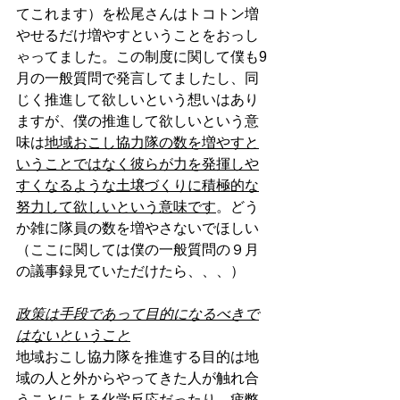
てこれます）を松尾さんはトコトン増
やせるだけ増やすということをおっし
ゃってました。この制度に関して僕も9
月の一般質問で発言してましたし、同
じく推進して欲しいという想いはあり
ますが、僕の推進して欲しいという意
味は
地域おこし協力隊の数を増やすと
いうことではなく彼らが力を発揮しや
すくなるような土壌づくりに積極的な
努力して欲しいという意味です
。どう
か雑に隊員の数を増やさないでほしい
（ここに関しては僕の一般質問の９月
の議事録見ていただけたら、、、）
政策は手段であって目的になるべきで
はないということ
地域おこし協力隊を推進する目的は地
域の人と外からやってきた人が触れ合
うことによる化学反応だったり、疲弊